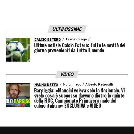
1982, prima tappa di una lunga carriera,
conclusa nel 2000, impreziosita da uno
Scudetto e da una Supercoppa italiana con il
Napoli. Come allenatore vanta 25 anni di
ULTIMISSIME
professione, con un’esperienza maturata a
12 minuti ago
CALCIO ESTERO
Ultime notizie Calcio Estero: tutte le novità del
partire dalla Rondinella (passando dal ruolo
giorno provenienti da tutto il mondo
di calciatore a quello di tecnico) sino alla
stagione appena conclusa con la Lazio. Tra i
VIDEO
risultati ottenuti spiccano, tra gli altri, la
vittoria dei playoff di Serie B con il
6 giorni ago
Alberto Petrosilli
HANNO DETTO
Bargiggia: «Mancini voleva solo la Nazionale. Vi
Benevento nella stagione 2016/17,
svelo cosa è successo davvero dietro le quinte
della FIGC. Campionato Primavera male del
traguardo storico perché per la prima volta
calcio italiano» ESCLUSIVA e VIDEO
ha aperto le porte della serie A al Club
sannita. E poi nella stagione 2021-22 la
promozione in A con il Lecce, vincendo il