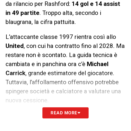
da rilancio per Rashford:
14 gol e 14 assist
in 49 partite
. Troppo alta, secondo i
blaugrana, la cifra pattuita.
L’attaccante classe 1997 rientra così allo
United
, con cui ha contratto fino al 2028. Ma
restare non è scontato. La guida tecnica è
cambiata e in panchina ora c’è
Michael
Carrick
, grande estimatore del giocatore.
Tuttavia, l’affollamento offensivo potrebbe
spingere società e calciatore a valutare una
nuova cessione.
READ MORE
Il Barcellona resta alla finestra, pronto a
tornare alla carica se lo United aprirà a