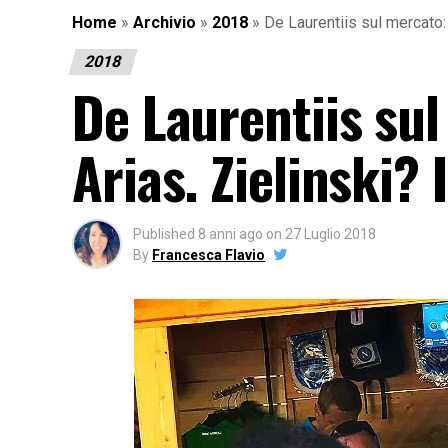
Home
»
Archivio
»
2018
»
De Laurentiis sul mercato:
2018
De Laurentiis su
Arias. Zielinski? 
Published
8 anni ago
on
27 Luglio 2018
By
Francesca Flavio