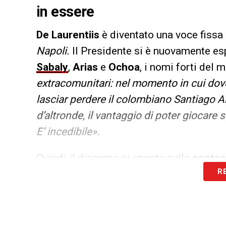
in essere
De Laurentiis
è diventato una voce fissa
Napoli.
Il Presidente si è nuovamente esp
Sabaly
,
Arias
e
Ochoa
, i nomi forti del
extracomunitari: nel momento in cui do
lasciar perdere il colombiano Santiago A
d’altronde, il vantaggio di poter giocare 
E’ incedibile».
Quindi il discorso si sposta sulla
contest
R
sorprende affatto. Le curve A e B svolgon
alla nostra visione. Però c’è libertà di e
Poi entra in gioco il tema del
calendario
televisivo offerto da Sky è stato di una 