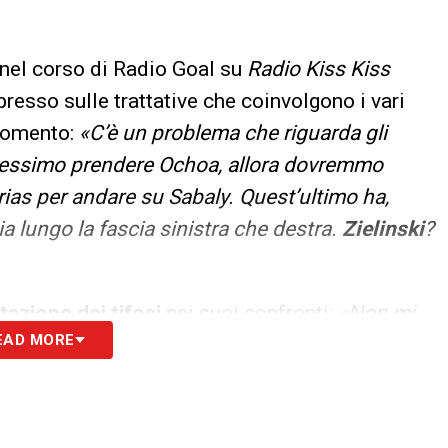
 nel corso di Radio Goal su
Radio Kiss Kiss
resso sulle trattative che coinvolgono i vari
 momento:
«C’è un problema che riguarda gli
vessimo prendere Ochoa, allora dovremmo
rias per andare su Sabaly. Quest’ultimo ha,
sia lungo la fascia sinistra che destra.
Zielinski
?
azione dei tifosi
nei suoi confronti:
«Non mi
EAD MORE
o il loro mestiere da anni e non sono allineate
spressione, dunque viva la
Curva A e la Curva B
».
 della stagione 2018/2019
:
«Il prodotto
noia mortale.
Lega
? La richiesta era di non far