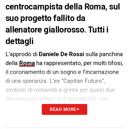
centrocampista della Roma, sul
suo progetto fallito da
allenatore giallorosso. Tutti i
dettagli
L’approdo di
Daniele De Rossi
sulla panchina
della
Roma
ha rappresentato, per molti tifosi,
il coronamento di un sogno e l’incarnazione
di una speranza. L’ex “Capitan Futuro”,
simbolo di romanità e grinta per quasi due
decenni sul campo, si è presentato con
l’entusiasmo contagioso di chi è tornato a
READ MORE
casa con l’ambizione di trasmettere la sua
immensa esperienza e il suo amore per i