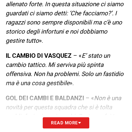
allenato forte. In questa situazione ci siamo
guardati ci siamo detti: ‘Che facciamo?’. I
ragazzi sono sempre disponibili ma c’è uno
storico degli infortuni e noi dobbiamo
gestire tutto
».
IL CAMBIO DI VASQUEZ
– «
E’ stato un
cambio tattico. Mi serviva più spinta
offensiva. Non ha problemi. Solo un fastidio
ma è una cosa gestibile
».
GOL DEI CAMBI E BALDANZI
– «
Non è una
novità per questa squadra che si è tolta
soddisfazioni con i cambi. Certo, se fai tre
READ MORE
cambi che si dimostrano geniali vuol dire