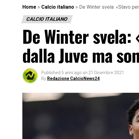
Home
»
Calcio italiano
»
De Winter svela: «Stavo pe
CALCIO ITALIANO
De Winter svela:
dalla Juve ma son
Published
5 anni ago
on
21 Dicembre 2021
By
Redazione CalcioNews24