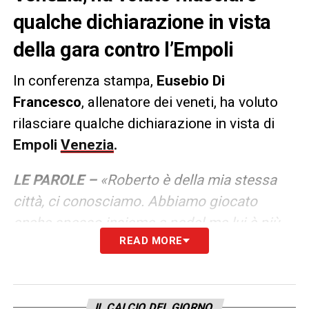
qualche dichiarazione in vista
della gara contro l’Empoli
In conferenza stampa,
Eusebio Di
Francesco
, allenatore dei veneti, ha voluto
rilasciare qualche dichiarazione in vista di
Empoli
Venezia
.
LE PAROLE –
«Roberto è della mia stessa
città, ci conosciamo. Abbiamo giocato
anche spesso insieme a padel ma lui è più
READ MORE
bravo (ride ndr). Al di là degli incroci estivi io
sono cresciuto ad Empoli, devo ringraziare
l’Empoli sotto tutti i punti di vista. Era
un’altra società, ma una fetta del mio cuore è
IL CALCIO DEL GIORNO