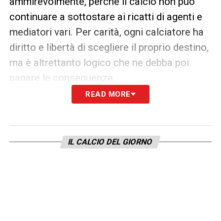
ammirevolmente, perché il calcio non può
continuare a sottostare ai ricatti di agenti e
mediatori vari. Per carità, ogni calciatore ha
diritto e libertà di scegliere il proprio destino,
ma è altrettanto logico che ne debba poi
pagare le conseguenze.
READ MORE
Che nel caso di
Donnarumma
sono state
immediatamente espresse della
Curva Sud
rossonera
. Un piccolo assaggio di quel che
IL CALCIO DEL GIORNO
potrà succedere nel futuro prossimo. Dai
baci alla maglia e dai giuramenti di fedeltà
eterna a quei colori che sin da ragazzino lo
hanno accompagnato e formato, fino
all’addio da infingardo e da schiavo del