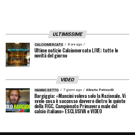
denaro.
La parabola di Gigio è uno schiaffo alla
moralità, un doloroso calcio nel sedere alla
ULTIMISSIME
riconoscenza. Ed è proprio il classe ’99, cui
evidentemente gli 8 milioni proposti non
8 ore ago
CALCIOMERCATO
Ultime notizie Calciomercato LIVE: tutte le
bastavano, ad uscire con le ossa rotte da
novità del giorno
questa situazione. Non sono pochi gli
esempi di calciatori che hanno rinunciato a
VIDEO
soldi e fama, spesso anche nel silenzio, per
7 giorni ago
Alberto Petrosilli
HANNO DETTO
attaccamento e spirito di appartenenza. Così
Bargiggia: «Mancini voleva solo la Nazionale. Vi
svelo cosa è successo davvero dietro le quinte
come altrettanti sono stati capaci di rompere
della FIGC. Campionato Primavera male del
calcio italiano» ESCLUSIVA e VIDEO
con gli agenti pur di affidarsi al club che
amavano. Caro
Donnarumma
, la sensazione
è che la domanda ti tormenterà: ma davvero