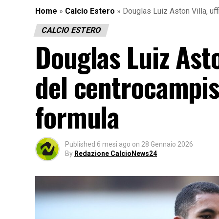
Home
»
Calcio Estero
»
Douglas Luiz Aston Villa, uff
CALCIO ESTERO
Douglas Luiz Aston
del centrocampist
formula
Published
6 mesi ago
on
28 Gennaio 2026
By
Redazione CalcioNews24