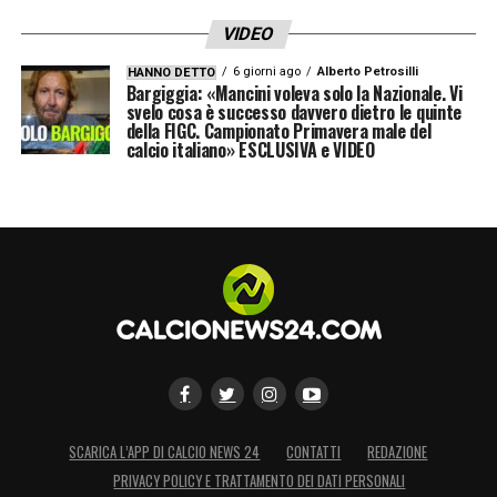
VIDEO
6 giorni ago
Alberto Petrosilli
HANNO DETTO
Bargiggia: «Mancini voleva solo la Nazionale. Vi
svelo cosa è successo davvero dietro le quinte
della FIGC. Campionato Primavera male del
calcio italiano» ESCLUSIVA e VIDEO
SCARICA L’APP DI CALCIO NEWS 24
CONTATTI
REDAZIONE
PRIVACY POLICY E TRATTAMENTO DEI DATI PERSONALI