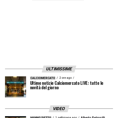
tattiche
. L’arrivo del colombiano offre al
tecnico nuove soluzioni per scardinare le
difese avversarie, portando in dote
quell’esplosività che forse è mancata
nell’ultimo periodo. Per Duran, lasciare
Istanbul per San Pietroburgo non è solo un
cambio geografico, ma una scommessa su
se stesso: dimostrare di poter essere un
titolare inamovibile in un club che punta al
ULTIMISSIME
titolo.
2 ore ago
CALCIOMERCATO
Ultime notizie Calciomercato LIVE: tutte le
novità del giorno
LA PLAYLIST DELLE NOSTRE TOP NEWS
VIDEO
1 settimana ago
Alberto Petrosilli
HANNO DETTO