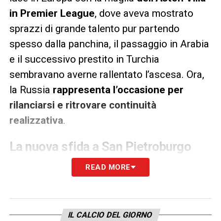
in Premier League
, dove aveva mostrato
sprazzi di grande talento pur partendo
spesso dalla panchina, il passaggio in Arabia
e il successivo prestito in Turchia
sembravano averne rallentato l’ascesa. Ora,
la Russia
rappresenta l’occasione per
rilanciarsi e ritrovare continuità
realizzativa
.
La nuova sfida a San Pietroburgo
Allo Zenit, Duran troverà una squadra
READ MORE
costruita per vincere. Il club di San
Pietroburgo cercava
una punta in grado di
garantire peso offensivo e alternative
IL CALCIO DEL GIORNO