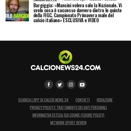
Bargiggia: «Mancini voleva solo la Nazionale. Vi
svelo cosa è successo davvero dietro le quinte
della FIGC. Campionato Primavera male del
calcio italiano» ESCLUSIVA e VIDEO
SCARICA L’APP DI CALCIO NEWS 24
CONTATTI
REDAZIONE
PRIVACY POLICY E TRATTAMENTO DEI DATI PERSONALI
INFORMATIVA ESTESA SUI COOKIE (COOKIE POLICY)
NETWORK SPORT REVIEW