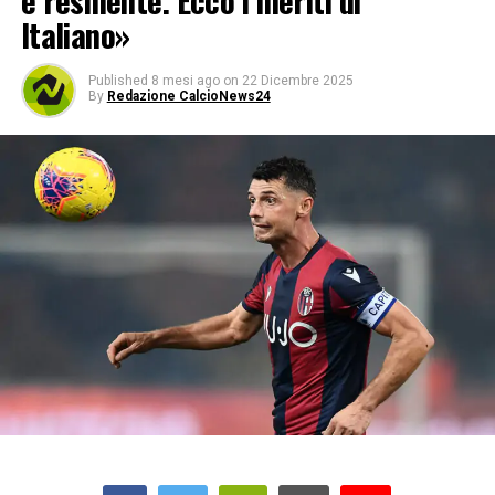
e resiliente. Ecco i meriti di
Italiano»
Published
8 mesi ago
on
22 Dicembre 2025
By
Redazione CalcioNews24