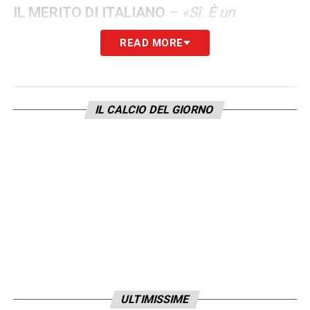
IL MERITO DI ITALIANO
–
«Sì. È un
allenatore che ti dà sempre fiducia e che
READ MORE
nelle difficoltà ti offre soluzioni. E sapete
dove è stato bravissimo? Nell’invenzione di
Odgaard da sottopunta: lo ha inventato lui,
IL CALCIO DEL GIORNO
un giocatore così ti dà tantissime opzioni».
I GIOCATORI IMPRESCINDIBILI
–
«Odgaard
perché non si nasconde mai. E Lobotka,
impressionante: una volta giocammo una
partita per l’addio di Hamsik, ci fece girare
come dei matti. Andai da lui e gli dissi di
fermarsi…».
LE POSSIBILITÀ DEL BOLOGNA
–
«Molte.
ULTIMISSIME