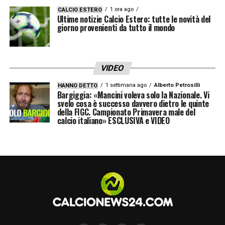
Se la può giocare eccome. Se il Bologna
1 ora ago
CALCIO ESTERO
Ultime notizie Calcio Estero: tutte le novità del
vince due titoli in cinque mesi, beh, sarebbe
giorno provenienti da tutto il mondo
da Hollywood, da cinema».
LA PLAYLIST DELLE NOSTRE TOP NEWS
VIDEO
1 settimana ago
Alberto Petrosilli
HANNO DETTO
Bargiggia: «Mancini voleva solo la Nazionale. Vi
svelo cosa è successo davvero dietro le quinte
della FIGC. Campionato Primavera male del
calcio italiano» ESCLUSIVA e VIDEO