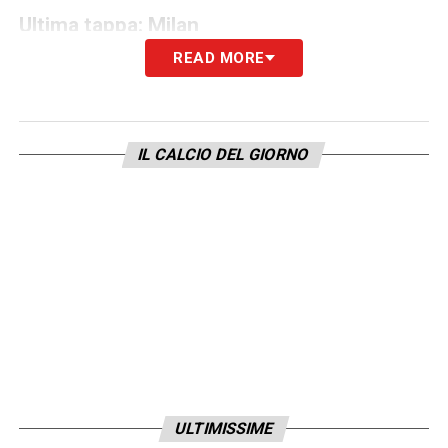
Ultima tappa:
Milan
READ MORE
Nel corso della stagione 2024-25 Emerson
ha indossato la maglia del Milan,
partecipando a 26 partite di Serie A, 22 delle
IL CALCIO DEL GIORNO
quali da titolare. Nonostante i cambiamenti
societari e tecnici, come l’arrivo di Igli Tare
nel ruolo di direttore sportivo e di
Massimiliano Allegri in panchina, il terzino ha
dimostrato grande maturità e versatilità,
adattandosi ai diversi sistemi tattici.
Obiettivi ambiziosi con la maglia numero
22
ULTIMISSIME