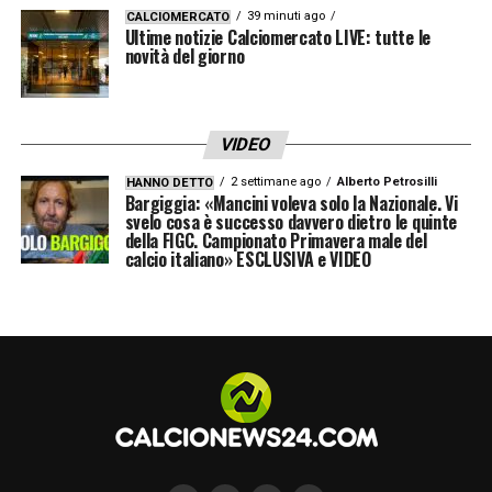
Indosserà la maglia numero 22 del
39 minuti ago
CALCIOMERCATO
Ultime notizie Calciomercato LIVE: tutte le
Flamengo, con l’obiettivo di contribuire
novità del giorno
attivamente alla conquista della Copa do
Brasil e della Libertadores. L’arrivo di un
giocatore con esperienza europea e qualità
VIDEO
tecniche evidenti conferma le ambizioni del
2 settimane ago
Alberto Petrosilli
HANNO DETTO
Bargiggia: «Mancini voleva solo la Nazionale. Vi
club di Rio de Janeiro di consolidare la sua
svelo cosa è successo davvero dietro le quinte
della FIGC. Campionato Primavera male del
posizione di leadership nel calcio
calcio italiano» ESCLUSIVA e VIDEO
sudamericano.
LA PLAYLIST DELLE NOSTRE TOP NEWS