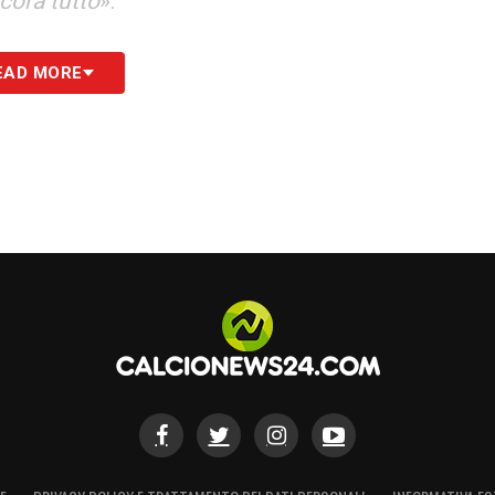
cora tutto
».
 tempo. Vuol dire mettere un tassello dopo
EAD MORE
ondiamo dietro un forte dispiacere, che abbiamo
oteva darci grandi gioie
».
mettere a posto e costruire meglio, che non
ducazione, vanno benissimo. Però bisogna
ono servire. Un po’ di pepe va messo a chiunque,
a è stato sentir dire fallimento
».
S