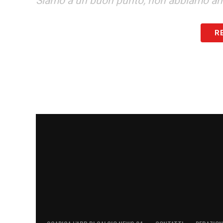
Siamo a un buon punto, non abbiamo an
AMBIZIONE
– «
Qualcosa che cresce, nel
R
l’altro come abbiamo fatto. Non ci nasc
avuto anche noi per una situazione che p
CRITICHE
– «
Le critiche che servono a 
hanno dentro rabbia e cattiveria o male
riuscire a prenderle per quello che poss
anche a noi… La cosa che non mi è piaciut
LA PLAYLIST DELLE NOSTRE TOP NEW