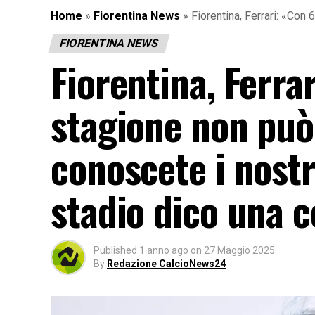
Home
»
Fiorentina News
»
Fiorentina, Ferrari: «Con
FIORENTINA NEWS
Fiorentina, Ferra
stagione non può
conoscete i nostr
stadio dico una 
Published
1 anno ago
on
27 Maggio 2025
By
Redazione CalcioNews24