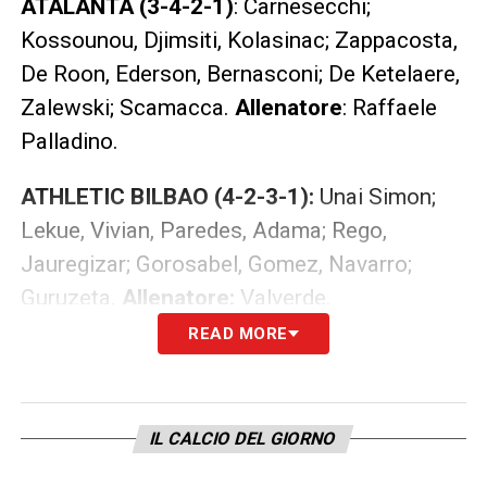
ATALANTA (3-4-2-1)
: Carnesecchi;
Kossounou, Djimsiti, Kolasinac; Zappacosta,
De Roon, Ederson, Bernasconi; De Ketelaere,
Zalewski; Scamacca.
Allenatore
: Raffaele
Palladino.
ATHLETIC BILBAO (4-2-3-1):
Unai Simon;
Lekue, Vivian, Paredes, Adama; Rego,
Jauregizar; Gorosabel, Gomez, Navarro;
Guruzeta.
Allenatore:
Valverde.
READ MORE
LEGGI ANCHE –
Partite oggi, stasera e
domani: guida alla Diretta TV
IL CALCIO DEL GIORNO
LA PLAYLIST DELLE NOSTRE TOP NEWS