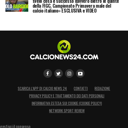
svelo cosa è successo davvero dietro le quinte
della FIGC. Campionato Primavera male del
calcio italiano» ESCLUSIVA e VIDEO
SCARICA L’APP DI CALCIO NEWS 24
CONTATTI
REDAZIONE
PRIVACY POLICY E TRATTAMENTO DEI DATI PERSONALI
INFORMATIVA ESTESA SUI COOKIE (COOKIE POLICY)
NETWORK SPORT REVIEW
gestisci il consenso