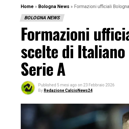
Home
»
Bologna News
»
Formazioni ufficiali Bologna
BOLOGNA NEWS
Formazioni uffici
scelte di Italiano
Serie A
Published
5 mesi ago
on
23 Febbraio 2026
By
Redazione CalcioNews24