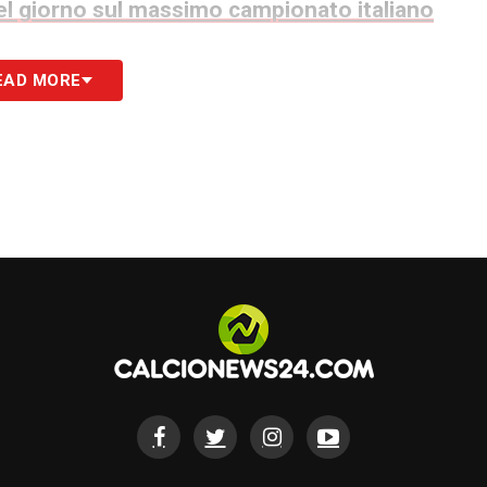
 del giorno sul massimo campionato italiano
S
EAD MORE