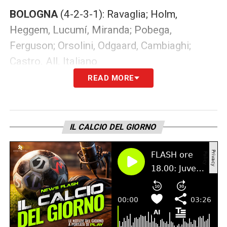
BOLOGNA
(4-2-3-1): Ravaglia; Holm,
Heggem, Lucumí, Miranda; Pobega,
Ferguson; Orsolini, Odgaard, Cambiaghi;
Castro. All. Italiano
READ MORE
LA PLAYLIST DELLE NOSTRE TOP NEWS
IL CALCIO DEL GIORNO