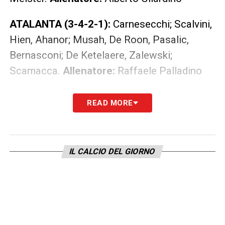
ATALANTA (3-4-2-1):
Carnesecchi; Scalvini,
Hien, Ahanor; Musah, De Roon, Pasalic,
Bernasconi; De Ketelaere, Zalewski;
Scamacca.
Allenatore:
Raffaele Palladino
LEGGI ANCHE –
Ultime Notizie Serie A:
READ MORE
tutte le novità del giorno sul massimo
campionato italiano
IL CALCIO DEL GIORNO
LA PLAYLIST DELLE NOSTRE TOP NEWS