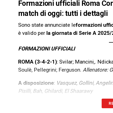
Formazioni ufficiali Roma Como
match di oggi: tutti i dettagli
Sono state annunciate le
formazioni uff
è valido per
la giornata di Serie A 2025
FORMAZIONI UFFICIALI
ROMA (3-4-2-1)
: Svilar; Mancini,. Ndic
Soulè, Pellegrini; Ferguson.
Allenatore: G
A disposizione
:
Vasquez, Gollini, Angelin
Pisilli, Bah, Ghilardi, El Shaarawy
COMO (4-2-3-1)
: Butez; Smolcic, Ramón
R
Baturina, Diao; Nico Paz.
Allenatore: Fa