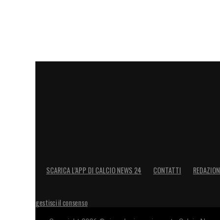
A disposizione
:
Vigorito, Cavlina, Douvi
Diego Carlos, Le Borgne, Van der Brempt,
LA PLAYLIST DELLE NOSTRE TOP NEW
SCARICA L’APP DI CALCIO NEWS 24
CONTATTI
REDAZION
gestisci il consenso