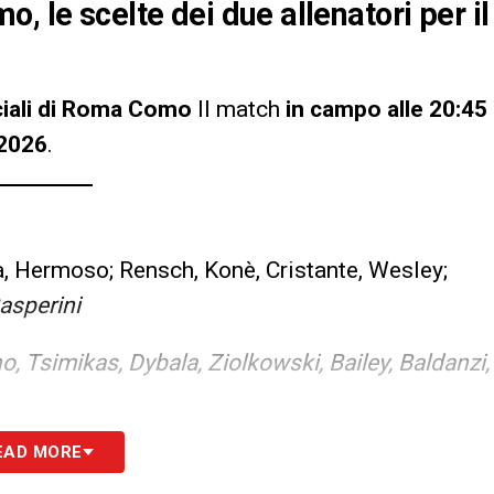
, le scelte dei due allenatori per il
iciali di Roma Como
Il match
in campo alle 20:45
/2026
.
ka, Hermoso; Rensch, Konè, Cristante, Wesley;
asperini
o, Tsimikas, Dybala, Ziolkowski, Bailey, Baldanzi,
, Kempf, Valle; Da Cunha, Caqueret; Addai,
EAD MORE
bregas