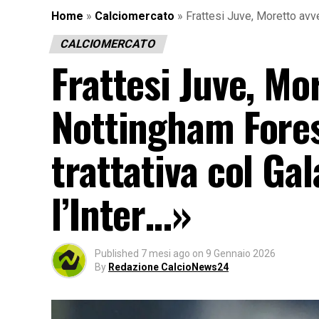
Home
»
Calciomercato
»
Frattesi Juve, Moretto avve
CALCIOMERCATO
Frattesi Juve, Mo
Nottingham Forest
trattativa col Ga
l’Inter…»
Published
7 mesi ago
on
9 Gennaio 2026
By
Redazione CalcioNews24