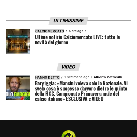
trovare un equilibrio per portare a termine
un’operazione delicata. Il centrocampista, nel
frattempo, osserva attentamente le mosse
ULTIMISSIME
delle parti, pronto a decidere la prossima
4 ore ago
CALCIOMERCATO
Ultime notizie Calciomercato LIVE: tutte le
tappa della sua carriera.
novità del giorno
LA PLAYLIST DELLE NOSTRE TOP NEWS
VIDEO
1 settimana ago
Alberto Petrosilli
HANNO DETTO
Bargiggia: «Mancini voleva solo la Nazionale. Vi
svelo cosa è successo davvero dietro le quinte
della FIGC. Campionato Primavera male del
calcio italiano» ESCLUSIVA e VIDEO