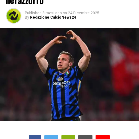
nerazzurro
Published
8 mesi ago
on
24 Dicembre 2025
By
Redazione CalcioNews24