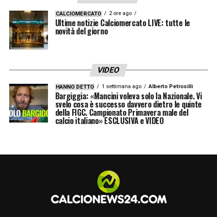
LA PLAYLIST DELLE NOSTRE TOP NEWS
2 ore ago
CALCIOMERCATO
Ultime notizie Calciomercato LIVE: tutte le
novità del giorno
VIDEO
1 settimana ago
Alberto Petrosilli
HANNO DETTO
Bargiggia: «Mancini voleva solo la Nazionale. Vi
svelo cosa è successo davvero dietro le quinte
della FIGC. Campionato Primavera male del
calcio italiano» ESCLUSIVA e VIDEO