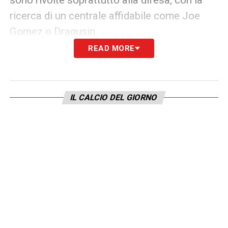
ricerca di un centrale affidabile come Joe
Gomez o Dragusin.
READ MORE
Un eventuale colpo offensivo a gennaio
verrebbe preso in considerazione solo in
caso di cessioni importanti. Per ora, dunque,
IL CALCIO DEL GIORNO
Gabriel Jesus
resta un nome suggestivo per
la
Serie A
, ma non un obiettivo concreto
nell’immediato. Il suo futuro italiano
potrebbe essere rimandato a finestre di
mercato successive.
QUI:
TUTTE LE ULTIME NOTIZIE DI SERIE A
LA PLAYLIST DELLE NOSTRE TOP NEWS