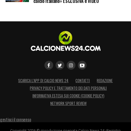
calcio italiano» ESCLUSIVA e VIDEO
propri risultati. Il campionato è molto lungo
e noi dobbiamo essere contenti del
percorso che abbiamo fatto fino a qui».
KOOPMEINERS –
«È un giocatore giovane
ma di grande personalità, sta crescendo
notevolmente. Sicuramente nel futuro
dell’Atalanta è destinato a diventare un
leader insieme agli altri capitani».
SCARICA L’APP DI CALCIO NEWS 24
CONTATTI
REDAZIONE
LA PLAYLIST DELLE NOSTRE TOP NEWS
PRIVACY POLICY E TRATTAMENTO DEI DATI PERSONALI
INFORMATIVA ESTESA SUI COOKIE (COOKIE POLICY)
NETWORK SPORT REVIEW
gestisci il consenso
Copyright 2026 © riproduzione riservata Calcio News 24 -Registro