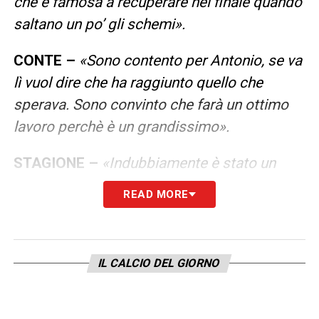
che è famosa a recuperare nel finale quando
saltano un po’ gli schemi».
CONTE –
«Sono contento per Antonio, se va
lì vuol dire che ha raggiunto quello che
sperava. Sono convinto che farà un ottimo
lavoro perchè è un grandissimo».
STAGIONE –
«Indubbiamente è stato un
problema la moria degli infortuni,
READ MORE
soprattutto quando capitano in un reparto.
Ma ci siamo saputi adattare e fare partite
ottime come contro Inter, Lazio e United.
IL CALCIO DEL GIORNO
Siamo lì in zona Champions, a pari punti con
la Roma nonostante la classifica cortissima.
Queste partite saranno decisive, con due