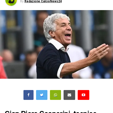
By
Redazione CalcioNews24