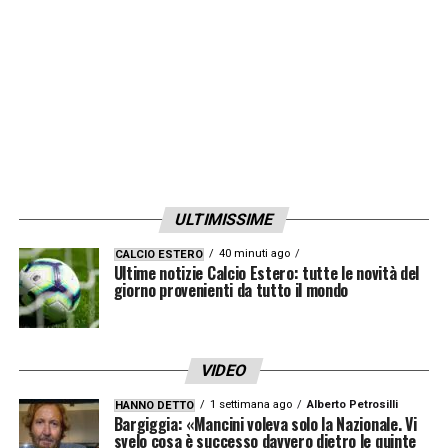
bianconero per me? No, è troppo lungo…».
LA PLAYLIST DELLE NOSTRE TOP NEWS
ULTIMISSIME
40 minuti ago
CALCIO ESTERO
Ultime notizie Calcio Estero: tutte le novità del
giorno provenienti da tutto il mondo
VIDEO
1 settimana ago
Alberto Petrosilli
HANNO DETTO
Bargiggia: «Mancini voleva solo la Nazionale. Vi
svelo cosa è successo davvero dietro le quinte