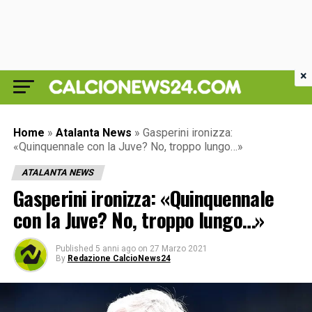
×
Home
»
Atalanta News
»
Gasperini ironizza:
«Quinquennale con la Juve? No, troppo lungo…»
ATALANTA NEWS
Gasperini ironizza: «Quinquennale
con la Juve? No, troppo lungo…»
Published
5 anni ago
on
27 Marzo 2021
By
Redazione CalcioNews24