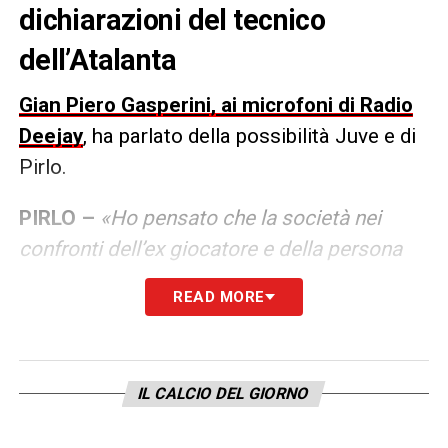
dichiarazioni del tecnico
dell’Atalanta
Gian Piero Gasperini, ai microfoni di Radio
Deejay
, ha parlato della possibilità Juve e di
Pirlo.
PIRLO –
«Ho pensato che la società nei
confronti dell’ex giocatore e della persona
avesse una fiducia smisurata. Magari hanno
READ MORE
l’idea che possa diventare un grande
allenatore. Il fatto di conoscenze aiuta, ma
l’allenatore è tutto un altro mestiere, ti devi
IL CALCIO DEL GIORNO
formare. Lo puoi fare in tanti modi, magari
partendo dalla Juventus. Un quinquennale in