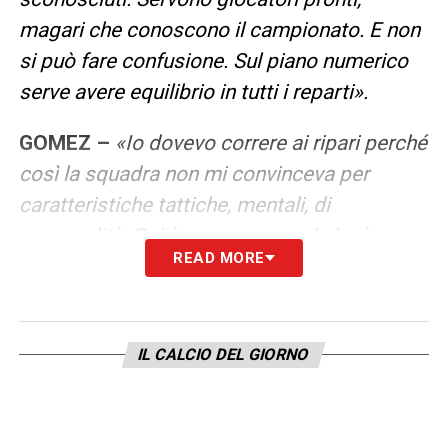
magari che conoscono il campionato. E non
si può fare confusione. Sul piano numerico
serve avere equilibrio in tutti i reparti».
GOMEZ –
«Io dovevo correre ai ripari perché
così la squadra non mi convinceva per
caratteristiche tattiche, mentali, di
personalità. Poi è successo quel che è
READ MORE
successo…».
LA PLAYLIST DELLE NOSTRE TOP NEWS
IL CALCIO DEL GIORNO