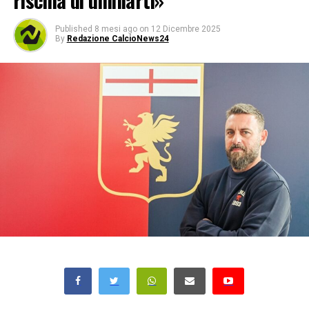
rischia di umiliarti»
Published
8 mesi ago
on
12 Dicembre 2025
By
Redazione CalcioNews24