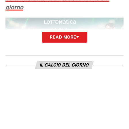
giorno
READ MORE
IL CALCIO DEL GIORNO
QUOTE GENOA CAGLIARI
– Dopo il pareggio
in trasferta contro la Cremonese, gli uomini
di Pisacane sono chiamati ai tre punti in
questo scontro diretto con il Genoa di De
Rossi.
La quota
OVER 0.5 (almeno un gol nel
match)
è data a 6.00 su Lottomatica
e