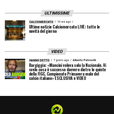
Goldbet
grazie alla super
ULTIMISSIME
quota
maggiorata
offerta ai nuovi clienti
tramite link.
10 ore ago
CALCIOMERCATO
Ultime notizie Calciomercato LIVE: tutte le
La stessa giocata è quotata 1.08 su
Snai
.
novità del giorno
LA PLAYLIST DELLE NOSTRE TOP NEWS
VIDEO
7 giorni ago
Alberto Petrosilli
HANNO DETTO
Bargiggia: «Mancini voleva solo la Nazionale. Vi
svelo cosa è successo davvero dietro le quinte
della FIGC. Campionato Primavera male del
calcio italiano» ESCLUSIVA e VIDEO