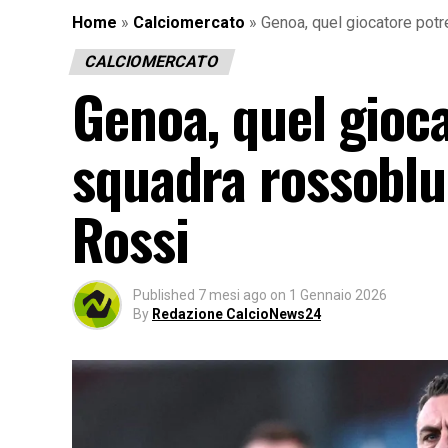
Home
»
Calciomercato
»
Genoa, quel giocatore potr
CALCIOMERCATO
Genoa, quel gioca
squadra rossoblu.
Rossi
Published
7 mesi ago
on
1 Gennaio 2026
By
Redazione CalcioNews24