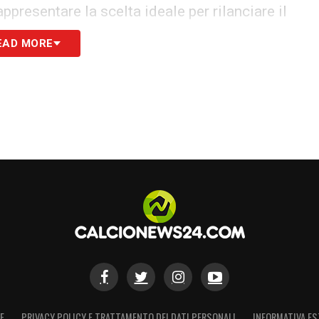
ppresentare la scelta ideale per rilanciare il
vare fiducia e centralità tecnica. Intanto, il
EAD MORE
e pagina, ridefinendo le proprie strategie per la
S
E
PRIVACY POLICY E TRATTAMENTO DEI DATI PERSONALI
INFORMATIVA ES