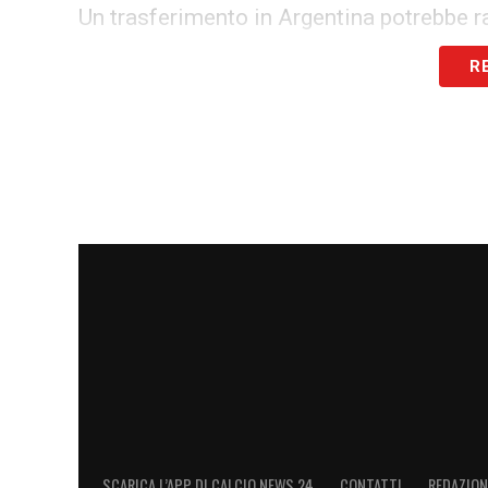
Un trasferimento in Argentina potrebbe ra
talento di Carboni, permettendogli di ritro
R
Calciomercato Genoa
si prepara a voltar
seconda parte della stagione.
LA PLAYLIST DELLE NOSTRE TOP NEW
SCARICA L’APP DI CALCIO NEWS 24
CONTATTI
REDAZION