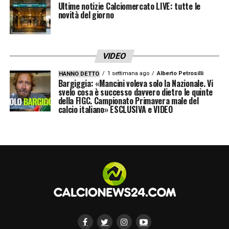
Ultime notizie Calciomercato LIVE: tutte le
Lui non reagiva. Nella ripresa con un’entrata
novità del giorno
durissima mi colpì la caviglia. In quel
momento capii che non dovevo farlo
VIDEO
arrabbiare
».
1 settimana ago
Alberto Petrosilli
HANNO DETTO
Bargiggia: «Mancini voleva solo la Nazionale. Vi
IL REGALO DI BAGGIO
– «
Siamo stati
svelo cosa è successo davvero dietro le quinte
della FIGC. Campionato Primavera male del
avversari e compagni in azzurro. In quindici
calcio italiano» ESCLUSIVA e VIDEO
anni di carriera ho segnato quattro gol.
Baggio con due assist riuscì a farmi
realizzare una doppietta durante una
partitella in allenamento
».
STEFANO FIORE
– «
Nel 2001 passammo
insieme dall’Udinese alla Lazio per 88
miliardi di lire. Lui aveva classe, non come