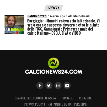
LA PLAYLIST DELLE NOSTRE TOP NEWS
VIDEO
6 giorni ago
Alberto Petrosilli
HANNO DETTO
Bargiggia: «Mancini voleva solo la Nazionale. Vi
svelo cosa è successo davvero dietro le quinte
della FIGC. Campionato Primavera male del
calcio italiano» ESCLUSIVA e VIDEO
SCARICA L’APP DI CALCIO NEWS 24
CONTATTI
REDAZIONE
PRIVACY POLICY E TRATTAMENTO DEI DATI PERSONALI