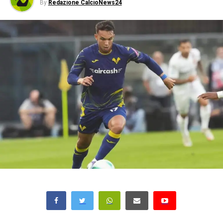
By
Redazione CalcioNews24