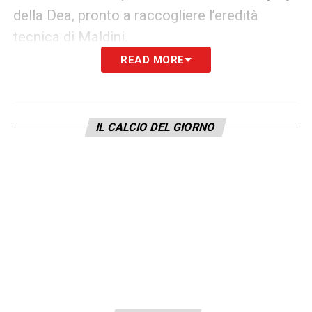
della Dea, pronto a raccogliere l’eredità
tecnica di Maldini.
READ MORE
IL CALCIO DEL GIORNO
Informativa Lottomatica e Goldbet: fino a
100€ per ogni cartellino in Serie A
Per ogni cartellino ottieni 5€ fino a 100€ di
bonus scommesse
Verifica termini e condizioni tramite i
seguenti link:
SCOPRI LA PROMO LOTTOMATICA