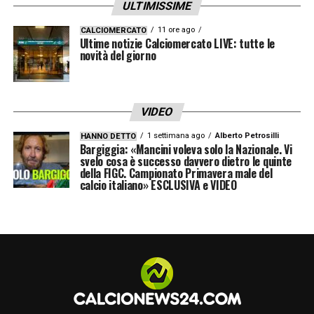
ULTIMISSIME
SCOPRI LA PROMO GOLDBET
11 ore ago
CALCIOMERCATO
Ultime notizie Calciomercato LIVE: tutte le
novità del giorno
LA PLAYLIST DELLE NOSTRE TOP NEWS
VIDEO
1 settimana ago
Alberto Petrosilli
HANNO DETTO
Bargiggia: «Mancini voleva solo la Nazionale. Vi
svelo cosa è successo davvero dietro le quinte
della FIGC. Campionato Primavera male del
calcio italiano» ESCLUSIVA e VIDEO