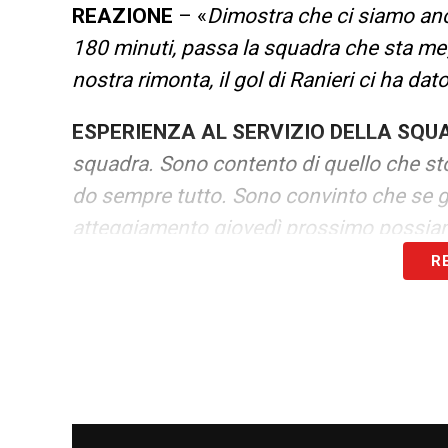
REAZIONE
– «
Dimostra che ci siamo anch
180 minuti, passa la squadra che sta me
nostra rimonta, il gol di Ranieri ci ha dat
ESPERIENZA AL SERVIZIO DELLA SQU
squadra. Sono contento di quello che st
do sempre tutto. Sono convinto che se 
atteggiamento giovedì prossimo possiamo
R
LA PLAYLIST DELLE NOSTRE TOP NEW