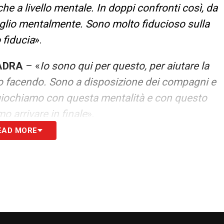
e a livello mentale. In doppi confronti così, da
glio mentalmente. Sono molto fiducioso sulla
o fiducia
».
ADRA
– «
Io sono qui per questo, per aiutare la
o facendo. Sono a disposizione dei compagni e
giochiamo con questa mentalità e con questo
 arrivare in finale
».
EAD MORE
S