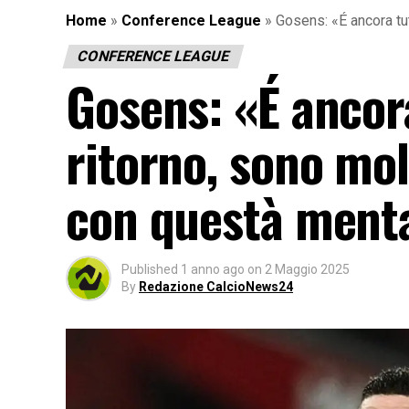
Home
»
Conference League
»
Gosens: «É ancora tu
CONFERENCE LEAGUE
Gosens: «É ancora
ritorno, sono mol
con questà ment
Published
1 anno ago
on
2 Maggio 2025
By
Redazione CalcioNews24