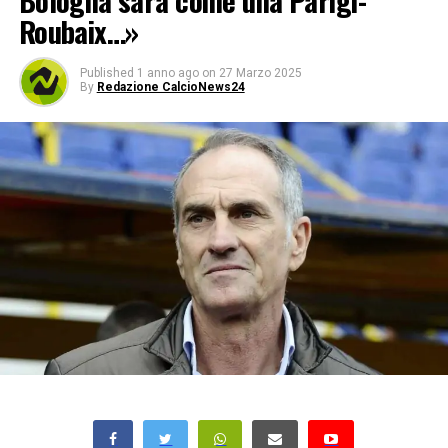
Bologna sarà come una Parigi-
Roubaix…»
Published
1 anno ago
on
27 Marzo 2025
By
Redazione CalcioNews24