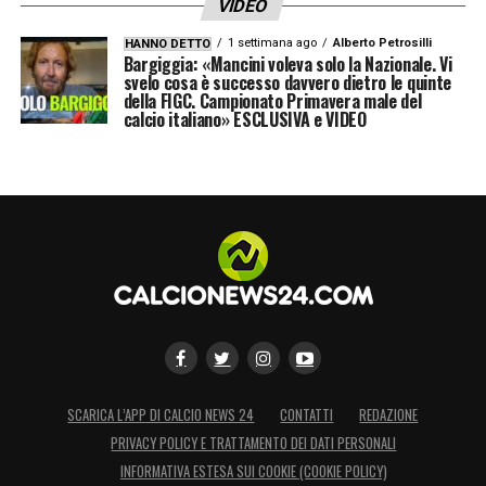
VIDEO
1 settimana ago
Alberto Petrosilli
HANNO DETTO
Bargiggia: «Mancini voleva solo la Nazionale. Vi
svelo cosa è successo davvero dietro le quinte
della FIGC. Campionato Primavera male del
calcio italiano» ESCLUSIVA e VIDEO
SCARICA L’APP DI CALCIO NEWS 24
CONTATTI
REDAZIONE
PRIVACY POLICY E TRATTAMENTO DEI DATI PERSONALI
INFORMATIVA ESTESA SUI COOKIE (COOKIE POLICY)