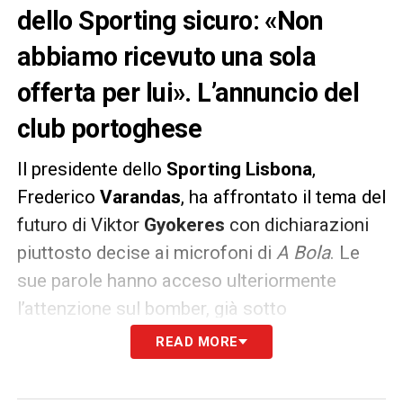
dello Sporting sicuro: «Non
abbiamo ricevuto una sola
offerta per lui». L’annuncio del
club portoghese
Il presidente dello
Sporting Lisbona
,
Frederico
Varandas
, ha affrontato il tema del
futuro di Viktor
Gyokeres
con dichiarazioni
piuttosto decise ai microfoni di
A Bola
. Le
sue parole hanno acceso ulteriormente
l’attenzione sul bomber, già sotto
osservazione da parte della
Juventus
per le
READ MORE
dinamiche di
mercato
.