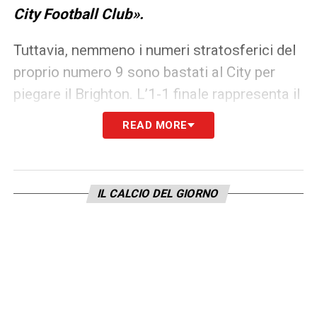
City Football Club».
Tuttavia, nemmeno i numeri stratosferici del
proprio numero 9 sono bastati al City per
piegare il Brighton. L’1-1 finale rappresenta il
terzo pareggio consecutivo in campionato
READ MORE
per i campioni in carica
, dopo quelli con
Sunderland e Chelsea. Un mezzo passo falso
che offre un assist all’Arsenal capolista: i
IL CALCIO DEL GIORNO
Gunners, già avanti di 5 lunghezze, hanno ora
l’opportunità di scavare un solco importante
in caso di vittoria contro il Liverpool.