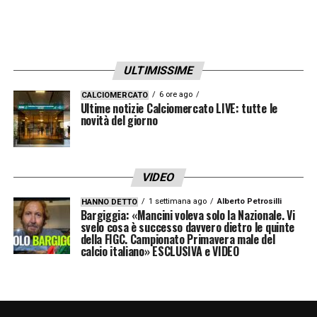
ULTIMISSIME
Informativa Lottomatica e Goldbet: fino a
100€ per ogni cartellino in Serie A
6 ore ago
CALCIOMERCATO
Ultime notizie Calciomercato LIVE: tutte le
Per ogni cartellino ottieni 5€ fino a 100€ di
novità del giorno
bonus scommesse
Verifica termini e condizioni tramite i
VIDEO
seguenti link:
1 settimana ago
Alberto Petrosilli
SCOPRI LA PROMO LOTTOMATICA
HANNO DETTO
Bargiggia: «Mancini voleva solo la Nazionale. Vi
svelo cosa è successo davvero dietro le quinte
SCOPRI LA PROMO GOLDBET
della FIGC. Campionato Primavera male del
calcio italiano» ESCLUSIVA e VIDEO
LA PLAYLIST DELLE NOSTRE TOP NEWS