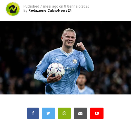
Published
7 mesi ago
on
8 Gennaio 2026
By
Redazione CalcioNews24