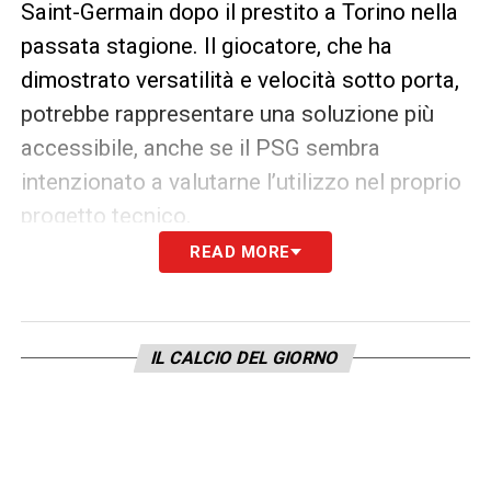
Saint-Germain dopo il prestito a Torino nella
passata stagione. Il giocatore, che ha
dimostrato versatilità e velocità sotto porta,
potrebbe rappresentare una soluzione più
accessibile, anche se il PSG sembra
intenzionato a valutarne l’utilizzo nel proprio
progetto tecnico.
READ MORE
La Juventus, dunque, continua a sondare il
terreno alla ricerca dell’attaccante giusto per
affrontare al meglio la nuova stagione. Con
IL CALCIO DEL GIORNO
Højlund come obiettivo primario e Kolo
Muani come possibile alternativa, il
calciomercato estivo si preannuncia ricco di
sviluppi e trattative complesse.