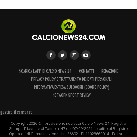
SCARICA L’APP DI CALCIO NEWS 24
CONTATTI
REDAZIONE
PRIVACY POLICY E TRATTAMENTO DEI DATI PERSONALI
INFORMATIVA ESTESA SUI COOKIE (COOKIE POLICY)
NETWORK SPORT REVIEW
gestisci il consenso
Copyright 2026 © riproduzione riservata Calcio News 24 -Registro
Stampa Tribunale di Torino n. 47 del 07/09/2021 - Iscritto al Registro
Operatori di Comunicazione al n. 26692 - P.I.11028660014 - Editore e