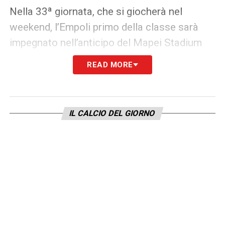
Nella 33ª giornata, che si giocherà nel
weekend, l’Empoli primo della classe sarà
impegnato nell’anticipo del Mapei Stadium
contro la Reggiana in una gara insidiosa,
READ MORE
mentre il Lecce sfiderà in casa la SPAL
sabato pomeriggio e la Salernitana se la
vedrà a Chiavari con la pericolante Virtus
IL CALCIO DEL GIORNO
Entella.
LA PLAYLIST DELLE NOSTRE TOP NEWS