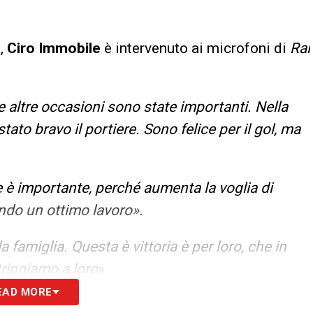
,
Ciro Immobile
è intervenuto ai microfoni di
Rai
e altre occasioni sono state importanti. Nella
tato bravo il portiere. Sono felice per il gol, ma
 è importante, perché aumenta la voglia di
ndo un ottimo lavoro».
a famiglia. Questa è vittoria è per loro, che in
ringiamo a loro
».
EAD MORE
S