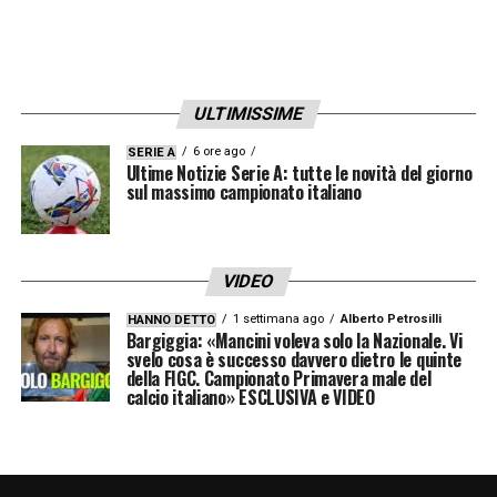
designatore Rocchi ai club, verificando se il
principio di terzietà sia stato in qualche
modo compromesso da interferenze
esterne. Ad oggi, è bene ricordarlo, tutti i
ULTIMISSIME
soggetti citati vengono ascoltati
6 ore ago
SERIE A
Ultime Notizie Serie A: tutte le novità del giorno
esclusivamente come testimoni.
sul massimo campionato italiano
LA PLAYLIST DELLE NOSTRE TOP NEWS
VIDEO
1 settimana ago
Alberto Petrosilli
HANNO DETTO
Bargiggia: «Mancini voleva solo la Nazionale. Vi
svelo cosa è successo davvero dietro le quinte
della FIGC. Campionato Primavera male del
calcio italiano» ESCLUSIVA e VIDEO