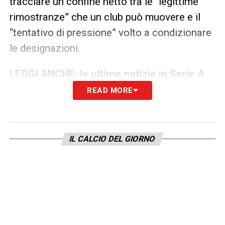
tracciare un confine netto tra le “legittime
rimostranze” che un club può muovere e il
“tentativo di pressione” volto a condizionare
le designazioni.
LEGGI ANCHE: le ultime notizie in Serie A
READ MORE
Verso una settimana di audizioni
L’indagine non si fermerà a domani. Dopo
aver sentito Pinzani e Butti, la prossima
IL CALCIO DEL GIORNO
settimana il pm Ascione prevede di
convocare altri referee manager delle
società di Serie A e dirigenti legati alla Lega
Calcio. L’obiettivo dell’accusa è ricostruire
fedelmente la rete di relazioni che legava l’ex