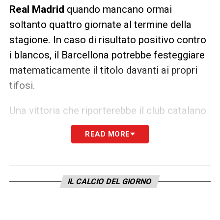
Real Madrid
quando mancano ormai
soltanto quattro giornate al termine della
stagione. In caso di risultato positivo contro
i blancos, il Barcellona potrebbe festeggiare
matematicamente il titolo davanti ai propri
tifosi.
Una vittoria che riporterebbe il club catalano
sul tetto della Spagna, ma che farebbe
READ MORE
scattare immediatamente tutti i premi
produzione concordati con la rosa e con lo
staff.
IL CALCIO DEL GIORNO
Bonus milionari per i giocatori
Attualmente il Barcellona conta
23 giocatori