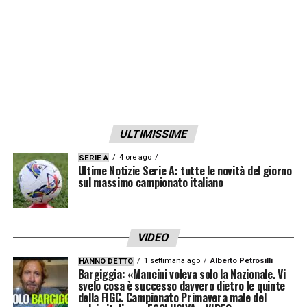
in prima squadra
, e ciascuno di loro ha
inseriti nel proprio contratto bonus legati alla
vittoria della Liga.
I calciatori con gli stipendi più alti, i
cosiddetti
top player
, arriverebbero a
ULTIMISSIME
incassare premi vicini agli
1,5 milioni di
euro
. Anche i giocatori della fascia media o
4 ore ago
SERIE A
Ultime Notizie Serie A: tutte le novità del giorno
quelli meno utilizzati avrebbero comunque
sul massimo campionato italiano
diritto a cifre molto importanti, con bonus
minimi che si aggirerebbero intorno ai
500
VIDEO
mila euro
.
1 settimana ago
Alberto Petrosilli
HANNO DETTO
Bargiggia: «Mancini voleva solo la Nazionale. Vi
Numeri che testimoniano quanto il club abbia
svelo cosa è successo davvero dietro le quinte
della FIGC. Campionato Primavera male del
voluto incentivare la squadra nella corsa al