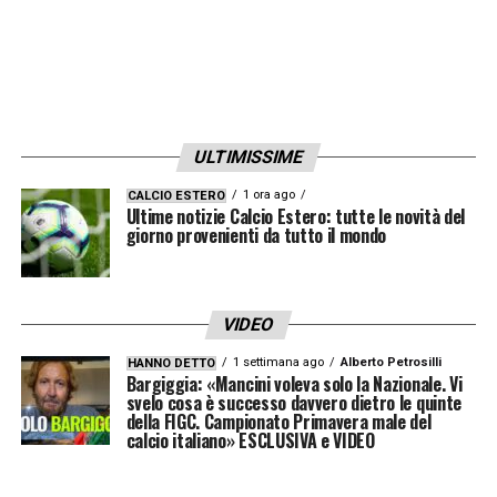
Un double per la storia?
Nonostante le critiche di Scholes, i numeri
raccontano una realtà diversa. L’Arsenal è
attualmente favorito per il titolo, complice il
ULTIMISSIME
pareggio del Manchester City contro
1 ora ago
CALCIO ESTERO
Ultime notizie Calcio Estero: tutte le novità del
l’Everton, e potrebbe centrare uno storico
giorno provenienti da tutto il mondo
double il prossimo 30 maggio a Budapest. In
Ungheria, i ragazzi di Arteta affronteranno il
Paris Saint-Germain per il trono d’Europa. Se
VIDEO
i Gunners dovessero alzare entrambi i trofei,
1 settimana ago
Alberto Petrosilli
HANNO DETTO
Bargiggia: «Mancini voleva solo la Nazionale. Vi
le etichette di Scholes potrebbero finire
svelo cosa è successo davvero dietro le quinte
della FIGC. Campionato Primavera male del
rapidamente nel dimenticatoio, sommerse
calcio italiano» ESCLUSIVA e VIDEO
dal peso del metallo prezioso in bacheca.