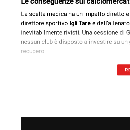
Le conseguenze sul calciomercat
La scelta medica ha un impatto diretto e
direttore sportivo
Igli Tare
e dell’allenat
inevitabilmente rivisti. Una cessione di
nessun club è disposto a investire su un 
recupero.
Al tempo stesso, il club è chiamato a int
R
alla ricerca della migliore condizione fi
dirigenza è quindi al lavoro per individua
e gol, con
Füllkrug
che resta uno dei nomi
A
Casa Milan
sono ore di riflessione inte
un’incognita, ma una certezza che impone
mercato in entrata.