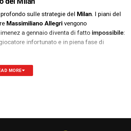
o del Milan
 profondo sulle strategie del
Milan
. I piani del
ore
Massimiliano Allegri
vengono
 Gimenez a gennaio diventa di fatto
impossibile
:
giocatore infortunato e in piena fase di
ervenire. Con
Gimenez
ai box e
Nkunku
ancora
EAD MORE
sica, serve un innesto offensivo immediato. La
re un profilo in grado di garantire peso specifico
 più caldi sul taccuino.
nsa: l’infortunio di Gimenez non è più
 decisioni rapide e una decisa accelerata sul