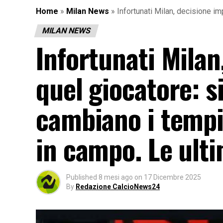
Home
»
Milan News
»
Infortunati Milan, decisione i
MILAN NEWS
Infortunati Milan
quel giocatore: s
cambiano i tempi
in campo. Le ult
Published
8 mesi ago
on
17 Dicembre 2025
By
Redazione CalcioNews24