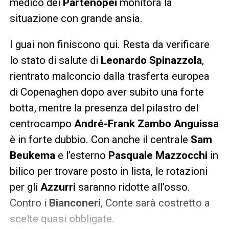
medico dei
Partenopei
monitora la
situazione con grande ansia.
I guai non finiscono qui. Resta da verificare
lo stato di salute di
Leonardo Spinazzola
,
rientrato malconcio dalla trasferta europea
di Copenaghen dopo aver subito una forte
botta, mentre la presenza del pilastro del
centrocampo
André-Frank Zambo Anguissa
è in forte dubbio. Con anche il centrale
Sam
Beukema
e l’esterno
Pasquale Mazzocchi
in
bilico per trovare posto in lista, le rotazioni
per gli
Azzurri
saranno ridotte all’osso.
Contro i
Bianconeri
, Conte sarà costretto a
scelte quasi obbligate.