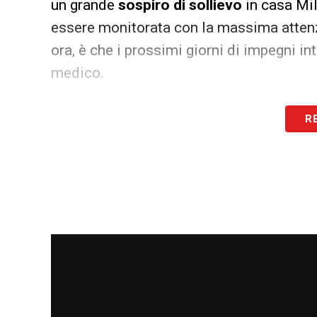
un grande
sospiro di sollievo
in casa Mil
essere monitorata con la massima attenzi
ora, è che i prossimi giorni di impegni in
medico.
LA PLAYLIST DELLE NOSTRE TOP NEW
R