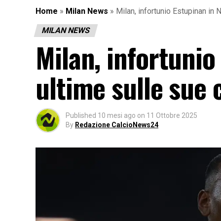
Home
»
Milan News
»
Milan, infortunio Estupinan in 
MILAN NEWS
Milan, infortunio
ultime sulle sue 
Published
10 mesi ago
on
11 Ottobre 2025
By
Redazione CalcioNews24