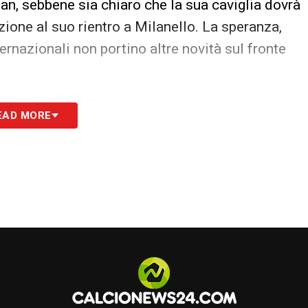
an, sebbene sia chiaro che la sua caviglia dovrà
one al suo rientro a Milanello. La speranza,
ternazionali non portino altre novità sul fronte
S
EAD MORE