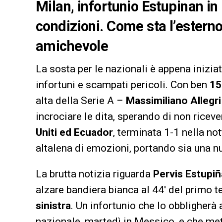
Milan, infortunio Estupinan in
condizioni. Come sta l’esterno 
amichevole
La sosta per le nazionali è appena inizia
infortuni e scampati pericoli. Con ben
15
alta della Serie A –
Massimiliano Allegri
incrociare le dita, sperando di non riceve
Uniti ed Ecuador
, terminata 1-1 nella no
altalena di emozioni, portando sia una n
La brutta notizia riguarda
Pervis Estupi
alzare bandiera bianca al 44′ del primo 
sinistra
. Un infortunio che lo obbligherà
nazionale, martedì in Messico, e che mett