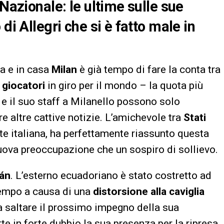
 Nazionale: le ultime sulle sue
di Allegri che si è fatto male in
ta e in casa
Milan
è già tempo di fare la conta tra
 giocatori
in giro per il mondo – la quota più
e il suo staff a Milanello possono solo
re altre cattive notizie. L’amichevole tra
Stati
tte italiana, ha perfettamente riassunto questa
uova preoccupazione che un sospiro di sollievo.
ñán
. L’esterno ecuadoriano è stato costretto ad
tempo a causa di una
distorsione alla caviglia
 a saltare il prossimo impegno della sua
e in forte dubbio la sua presenza per la ripresa