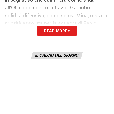
all’Olimpico contro la Lazio. Garantire
solidità difensiva, con o senza Mina, resta la
priorità assoluta per la squadra di Fabio
Pisacane.
READ MORE
LEGGI ANCHE –
Calendario Serie A
2025/2026: date, giornate, risultati,
IL CALCIO DEL GIORNO
classifica
LA PLAYLIST DELLE NOSTRE TOP NEWS