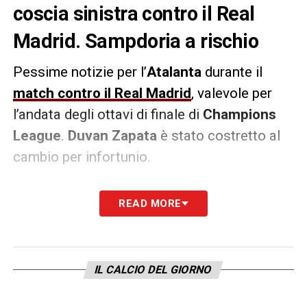
coscia sinistra contro il Real
Madrid. Sampdoria a rischio
Pessime notizie per l’
Atalanta
durante il
match contro il Real Madrid
, valevole per
l’andata degli ottavi di finale di
Champions
League
.
Duvan Zapata
è stato costretto al
cambio per infortunio.
L’attaccante colombiano ha patito un guaio
READ MORE
muscolare alla coscia sinistra e salterà il
prossimo impegno di
Serie A
in casa della
Sampdoria
.
IL CALCIO DEL GIORNO
LA PLAYLIST DELLE NOSTRE TOP NEWS