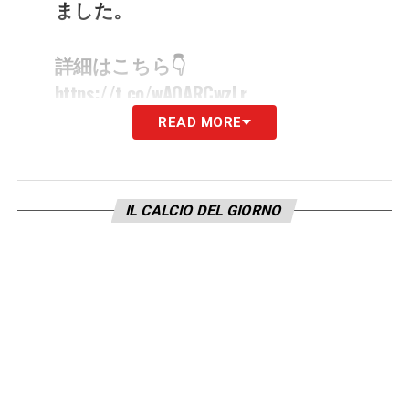
ました。
詳細はこちら👇
https://t.co/wAOARCwzLr
READ MORE
Andres Iniesta has extended his
contract until 2023!
@andresiniesta8
ha extendido su contrato hasta
IL CALCIO DEL GIORNO
2023!
#8HereToStay
#visselkobe
#ヴィ
ッセル神戸
pic.twitter.com/dCc7UkKWHo
— ヴィッセル神戸 (@visselkobe)
May 11, 2021