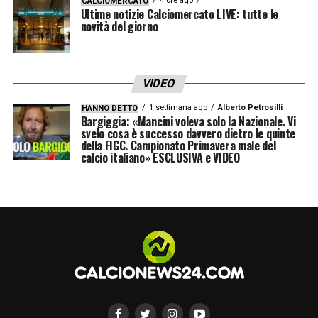
–
«Ci accomuna la voglia di soffrire. Mi
4 ore ago
CALCIOMERCATO
Ultime notizie Calciomercato LIVE: tutte le
ricordo Samuel Eto’o quando tornava come
novità del giorno
un terzino: adesso quel lavoro lo fanno
Lautaro e Thuram. Abbiamo la stessa
VIDEO
capacità di restare uniti nelle difficoltà, di far
1 settimana ago
Alberto Petrosilli
HANNO DETTO
male quando è il momento, di leggere le
Bargiggia: «Mancini voleva solo la Nazionale. Vi
svelo cosa è successo davvero dietro le quinte
tante partite dentro la partita».
della FIGC. Campionato Primavera male del
calcio italiano» ESCLUSIVA e VIDEO
LA PLAYLIST DELLE NOSTRE TOP NEWS