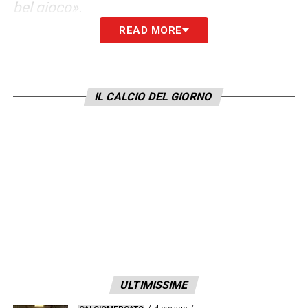
bel gioco».
READ MORE
COME SI FERMA IL BARCELLONA –
«Non lo
so, perché all’Europeo l’ultima volta non è
andata benissimo. Il Barcellona ha
IL CALCIO DEL GIORNO
un’identità precisa, magari concede
qualcosa, ma contro di loro dobbiamo
difendere da squadra. Abbiamo già
affrontato grandi esterni: adesso Olise e
Sané del Bayern, e nel girone quelli
dell’Arsenal. Serve il 100% dell’attenzione e
della forma fisica. Solo così potremo
metterli in difficoltà».
ULTIMISSIME
SOMIGLIANZE CON L’
INTER
DEL TRIPLETE