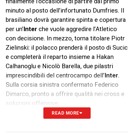
finalmente l’occasione di partire dal primo
minuto al posto dell’infortunato Dumfries. Il
brasiliano dovrà garantire spinta e copertura
per un’
Inter
che vuole aggredire l’Atletico
con decisione. In mezzo, torna titolare Piotr
Zielinski: il polacco prenderà il posto di Sucic
e completerà il reparto insieme a Hakan
Calhanoglu e Nicolò Barella, due pilastri
imprescindibili del centrocampo dell’
Inter
.
Sulla corsia sinistra confermato Federico
Dimarco, pronto a offrire qualità nei cross e
soluzioni offensive.
READ MORE
La sorpresa più grande, però, potrebbe
arrivare in attacco. Se Lautaro Martinez è