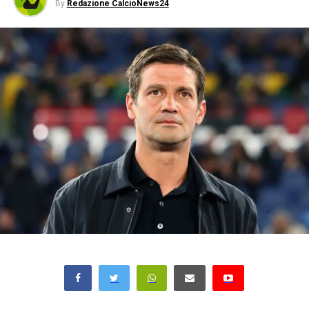
By
Redazione CalcioNews24