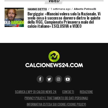
VIDEO
Chivu.
1 settimana ago
Alberto Petrosilli
HANNO DETTO
Bargiggia: «Mancini voleva solo la Nazionale. Vi
L’
Inter
è pronta alla battaglia europea: Chivu
svelo cosa è successo davvero dietro le quinte
della FIGC. Campionato Primavera male del
cerca una reazione forte, e il Metropolitano
calcio italiano» ESCLUSIVA e VIDEO
dirà se le scelte del tecnico saranno quelle
giuste.
QUI:
TUTTE LE ULTIME NOTIZIE DI SERIE A
LA PLAYLIST DELLE NOSTRE TOP NEWS
SCARICA L’APP DI CALCIO NEWS 24
CONTATTI
REDAZIONE
PRIVACY POLICY E TRATTAMENTO DEI DATI PERSONALI
INFORMATIVA ESTESA SUI COOKIE (COOKIE POLICY)